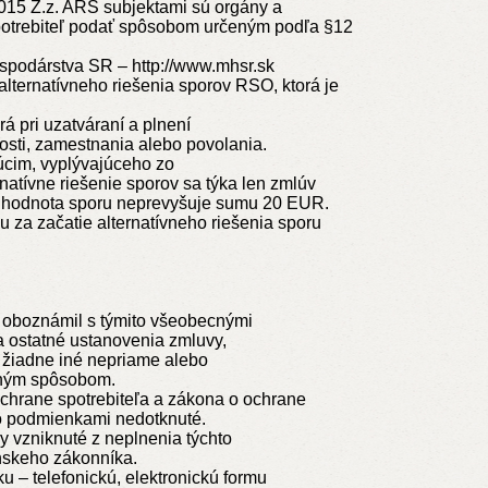
2015 Z.z. ARS subjektami sú orgány a
potrebiteľ podať spôsobom určeným podľa §12
spodárstva SR – http://www.mhsr.sk
alternatívneho riešenia sporov RSO, ktorá je
rá pri uzatváraní a plnení
osti, zamestnania alebo povolania.
júcim, vyplývajúceho zo
natívne riešenie sporov sa týka len zmlúv
kde hodnota sporu neprevyšuje sumu 20 EUR.
 za začatie alternatívneho riešenia sporu
 oboznámil s týmito všeobecnými
 ostatné ustanovenia zmluvy,
o žiadne iné nepriame alebo
 iným spôsobom.
chrane spotrebiteľa a zákona o ochrane
to podmienkami nedotknuté.
 vzniknuté z neplnenia týchto
nskeho zákonníka.
u – telefonickú, elektronickú formu