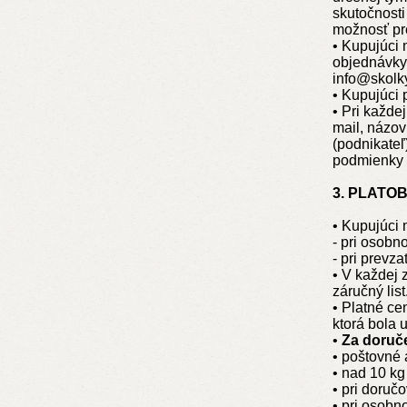
skutočnost
možnosť pr
•
Kupujúci 
objednávky.
info@skolk
•
Kupujúci 
•
Pri každej
mail, názov
(podnikateľ
podmienky 
3. PLATO
•
Kupujúci 
-
pri osobn
-
pri prevza
•
V každej 
záručný lis
•
Platné ce
ktorá bola 
•
Za doruč
•
poštovné 
•
nad 10 kg 
•
pri doruč
•
pri osobn