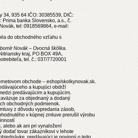
y 34, 935 64 IČO: 30385539, DIČ:
 Prima banka Slovensko, a.s., č.
vák, tel: 0918569864, e-mail:
pila do obchodného vzťahu s
bomír Novák
–
Ovocná škôlka.
Nitriansky kraj, PO BOX 49A,
trebiteľa, tel. č.: 037/7720001
ternetovom obchode –
eshop/skolkynovak.sk
.
edávajúceho a kupujúci obdrží
 medzi predávajúcim a kupujúcim.
 zaväzuje za objednaný a dodaný
tných obchodných podmienok.
zmluvy z dôvodu vypredania zásob,
ohodnutého v kúpnej zmluve prerušil výrobu
inností
 alebo ak ani pri vynaložení
 dodať tovar zákazníkovi v lehote
bjednávke, predávajúci je povinný o tejto