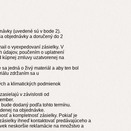
návky (uvedené sú v bode 2).
ia objednávky a doručený do 2
ail o vyexpedovaní zásielky. V
h údajov, poučením o uplatnení
d kúpnej zmluvy uzatvorenej na
 sa jedná o živý materiál a aby ten bol
riálu zdržaním sa u
ných a klimatických podmienok
asielajú v závislosti od
cember.
r bude dodaný podľa tohto termínu.
edenej na objednávke.
nosť a kompletnosť zásielky. Pokiaľ je
 zásielky ihneď kontaktovať predávajúceho a
ľvek neskoršie reklamácie na množstvo a