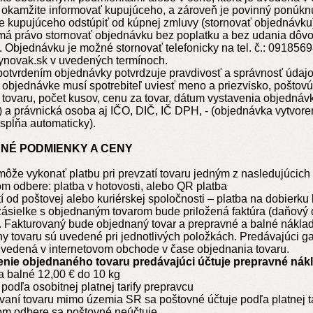
i okamžite informovať kupujúceho, a zároveň je povinný ponúk
e kupujúceho odstúpiť od kúpnej zmluvy (stornovať objednávku
má právo stornovať objednávku bez poplatku a bez udania dôvodu
 Objednávku je možné stornovať telefonicky na tel. č.: 091856
ynovak.sk v uvedených termínoch.
potvrdením objednávky potvrdzuje pravdivosť a správnosť údajo
 objednávke musí spotrebiteľ uviesť meno a priezvisko, poštovú 
 tovaru, počet kusov, cenu za tovar, dátum vystavenia objednáv
) a právnická osoba aj IČO, DIČ, IČ DPH, - (objednávka vytvore
spĺňa automaticky).
BNÉ PODMIENKY A CENY
môže vykonať platbu
pri prevzatí
tovar
u
jedným z nasledujúcich
om odbere
:
platba v hotovosti, alebo QR platba
tí od poštovej alebo kuriérskej spoločnosti – platba na dobierku
zásielke s objednaným tovarom bude priložená faktúra (daňový do
t. Fakturovaný bude objednaný tovar a prepravné a balné náklad
ny tovaru sú uvedené pri jednotlivých položkách. Predávajúci g
uvedená v internetovom obchode v čase objednania tovaru.
enie objednaného tovaru predávajúci účtuje prepravné nák
a balné 12,00 € do 10 kg
podľa osobitnej platnej tarify prepravcu
ovaní tovaru mimo územia SR sa poštovné účtuje podľa platnej t
om odbere sa poštovné neúčtuje