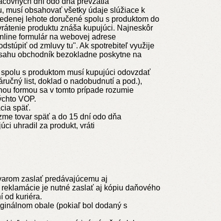
acovných dní odo dňa prevzatia
 musí obsahovať všetky údaje slúžiace k
uvedenej lehote doručené spolu s produktom do
rátenie produktu znáša kupujúci. Najneskôr
online formulár na webovej adrese
stúpiť od zmluvy tu". Ak spotrebiteľ využije
obsahu obchodník bezokladne poskytne na
 spolu s produktom musí kupujúci odovzdať
učný list, doklad o nadobudnutí a pod.),
mnou formou sa v tomto prípade rozumie
týchto VOP.
cia späť.
zme tovar späť a do 15 dní odo dňa
i uhradil za produkt, vráti
ovarom zaslať predávajúcemu aj
 reklamácie je nutné zaslať aj kópiu daňového
 od kuriéra.
iginálnom obale (pokiaľ bol dodaný s