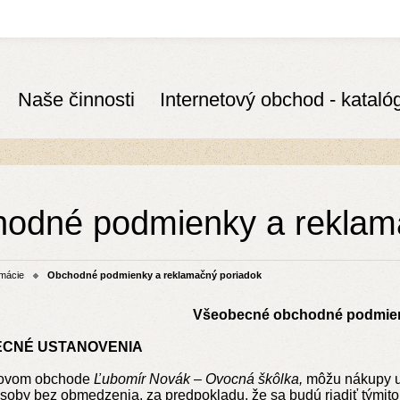
Naše činnosti
Internetový obchod - kataló
odné podmienky a reklam
rmácie
Obchodné podmienky a reklamačný poriadok
Všeobecné obchodné podmie
ECNÉ USTANOVENIA
etovom obchode
Ľubomír Novák
–
Ovocná škôlka,
môžu nákupy u
osoby bez obmedzenia, za predpokladu, že sa budú riadiť tými