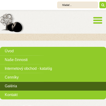
Úvod
Naše činnosti
Internetový obchod - katalóg
Cenníky
Galéria
Kontakt